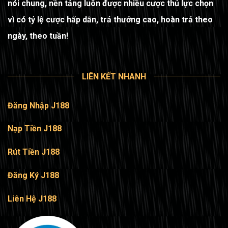
nói chung, nền tảng luôn được nhiều cược thủ lực chọn
vì có tỷ lệ cược hấp dẫn, trả thưởng cao, hoàn trả theo
ngày, theo tuần!
LIÊN KẾT NHANH
Đăng Nhập J188
Nạp Tiền J188
Rút Tiền J188
Đăng Ký J188
Liên Hệ
J188