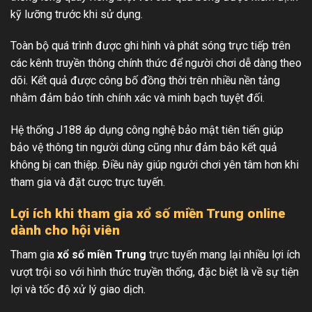
kỹ lưỡng trước khi sử dụng.
Toàn bộ quá trình được ghi hình và phát sóng trực tiếp trên
các kênh truyền thông chính thức để người chơi dễ dàng theo
dõi. Kết quả được công bố đồng thời trên nhiều nền tảng
nhằm đảm bảo tính chính xác và minh bạch tuyệt đối.
Hệ thống J188 áp dụng công nghệ bảo mật tiên tiến giúp
bảo vệ thông tin người dùng cũng như đảm bảo kết quả
không bị can thiệp. Điều này giúp người chơi yên tâm hơn khi
tham gia và đặt cược trực tuyến.
Lợi ích khi tham gia xổ số miền Trung online
dành cho hội viên
Tham gia
xổ số miền Trung
trực tuyến mang lại nhiều lợi ích
vượt trội so với hình thức truyền thống, đặc biệt là về sự tiện
lợi và tốc độ xử lý giao dịch.