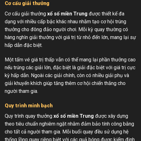
Cơ cấu giải thưởng
Cơ cấu giải thưởng
xổ số miền Trung
được thiết kế đa
dạng với nhiều cấp bậc khác nhau nhằm tạo cơ hội trúng
thưởng cho đông đảo người chơi. Mỗi kỳ quay thường có
hàng nghìn giải thưởng với giá trị từ nhỏ đến lớn, mang lại sự
hấp dẫn đặc biệt.
Một tấm vé giá trị thấp vẫn có thể mang lại phần thưởng cao
nếu trúng các giải lớn, đặc biệt là giải đặc biệt với giá trị cực
kỳ hấp dẫn. Ngoài các giải chính, còn có nhiều giải phụ và
giải khuyến khích giúp tăng thêm cơ hội chiến thắng cho
người tham gia.
Quy trình minh bạch
Quy trình quay thưởng
xổ số miền Trung
được xây dựng
theo tiêu chuẩn nghiêm ngặt nhằm đảm bảo tính công bằng
cho tất cả người tham gia. Mỗi buổi quay đều sử dụng hệ
thống lồng quay riêng biệt với các quả bóng được kiểm định