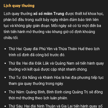
Lịch quay thưởng
Lịch quay thưởng
xổ số miền Trung
được thiết kế khoa học,
phân bổ đều trong suốt bảy ngày nhằm đảm bảo tính liên
tục và không gây gián đoạn. Mỗi ngày sẽ có từ một đến ba
tỉnh tiến hành mở thưởng vào khung giờ cố định khoảng
chiều tối.
Thứ Hai: Quay đài Phú Yên và Thừa Thiên Huế theo lịch
trình cố định đã công bố trước đó.
Thứ Ba: Hai đài Đắk Lắk và Quảng Nam sẽ tiến hành quay
thưởng với kết quả được cập nhật nhanh chóng.
Thứ Tư: Đà Nẵng và Khánh Hòa là hai địa phương tiếp tục
tham gia quay thưởng trong ngày.
Thứ Năm: Quảng Bình, Bình Định cùng Quảng Trị sẽ đồng
thời mở thưởng theo lịch luân phiên.
Thứ Sáu: Hai đài Ninh Thuận và Gia Lai tiến hành quay số