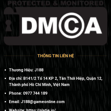
THÔNG TIN LIÊN HỆ
Thương Hiệu: J188
Địa chỉ: B141/2 Tổ 14 KP 2, Tân Thới Hiệp, Quận 12,
Thành phố Hồ Chí Minh, Việt Nam
Phone: 0977 744 189
Email:
J188@gameonline.com
Website: https://platie.io/