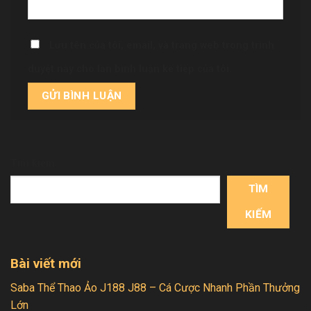
Lưu tên của tôi, email, và trang web trong trình
duyệt này cho lần bình luận kế tiếp của tôi.
Tìm kiếm
TÌM
KIẾM
Bài viết mới
Saba Thể Thao Ảo J188 J88 – Cá Cược Nhanh Phần Thưởng
Lớn