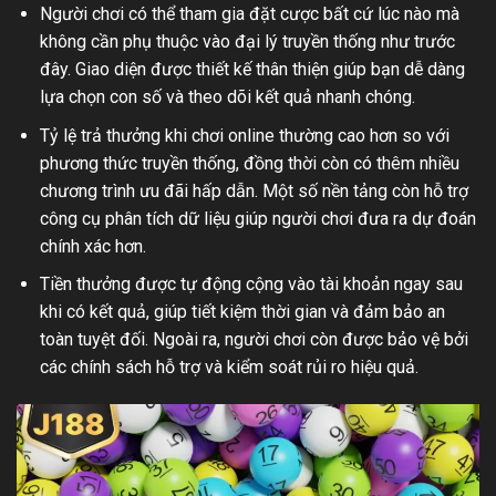
Người chơi có thể tham gia đặt cược bất cứ lúc nào mà
không cần phụ thuộc vào đại lý truyền thống như trước
đây. Giao diện được thiết kế thân thiện giúp bạn dễ dàng
lựa chọn con số và theo dõi kết quả nhanh chóng.
Tỷ lệ trả thưởng khi chơi online thường cao hơn so với
phương thức truyền thống, đồng thời còn có thêm nhiều
chương trình ưu đãi hấp dẫn. Một số nền tảng còn hỗ trợ
công cụ phân tích dữ liệu giúp người chơi đưa ra dự đoán
chính xác hơn.
Tiền thưởng được tự động cộng vào tài khoản ngay sau
khi có kết quả, giúp tiết kiệm thời gian và đảm bảo an
toàn tuyệt đối. Ngoài ra, người chơi còn được bảo vệ bởi
các chính sách hỗ trợ và kiểm soát rủi ro hiệu quả.