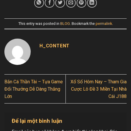
This entry was posted in
BLOG
. Bookmark the
permalink
.
H_CONTENT
Bắn Cá Thần Tài – Tựa Game
Xổ Số Hôm Nay – Tham Gia
Đổi Thưởng Dễ Dàng Thắng
Cược Lô Đề 3 Miền Tại Nhà
Lớn
Cái J188
Để lại một bình luận