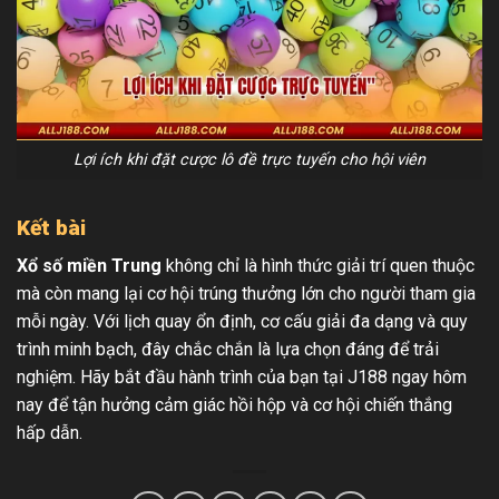
Lợi ích khi đặt cược lô đề trực tuyến cho hội viên
Kết bài
Xổ số miền Trung
không chỉ là hình thức giải trí quen thuộc
mà còn mang lại cơ hội trúng thưởng lớn cho người tham gia
mỗi ngày. Với lịch quay ổn định, cơ cấu giải đa dạng và quy
trình minh bạch, đây chắc chắn là lựa chọn đáng để trải
nghiệm. Hãy bắt đầu hành trình của bạn tại J188 ngay hôm
nay để tận hưởng cảm giác hồi hộp và cơ hội chiến thắng
hấp dẫn.