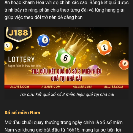
An hoặc Khánh Hòa với độ chính xác cao. Bảng kết quả được
trình bày rõ ràng, phân chia theo từng đài và từng hạng giải
giúp việc theo dõi trở nên dễ dàng hơn.
Tra cứu kết quả xổ số 3 miền hiệu quả tại nhà cái
Xổ số miền Nam
Mở đầu chuỗi quay thưởng trong ngày chính là xổ số miền
Nam với khung giờ bắt đầu từ 16h15, mang lại sự tiện lợi