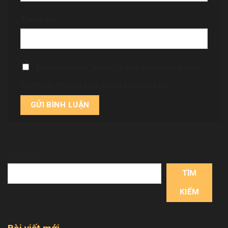
Trang web
Lưu tên của tôi, email, và trang web trong trình
duyệt này cho lần bình luận kế tiếp của tôi.
Tìm kiếm
TÌM
KIẾM