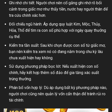
Ghi nhớ chi tiết: Người chơi nên cố gắng ghi nhớ rõ bối
cảnh trong giấc mơ như thấy tiền, nước hay người thân để
tra cứu chính xác hơn.
Đối chiếu ngũ hành: Áp dụng quy luật Kim, Mộc, Thủy,
Hỏa, Thổ để tìm ra con số phù hợp với ngày quay thưởng
cụ thể.
Kiểm tra tần suất: Sau khi chọn được con số từ giấc mơ,
bạn nên kiểm tra xem nó có đang nằm trong chu kỳ lâu
chưa xuất hiện hay không.
Sử dụng phương pháp bọc lót: Nếu xuất hiện con số
chính, hãy kết hợp thêm số đảo để gia tăng xác suất
trúng thưởng.
Phân bổ vốn hợp lý: Dù áp dụng bất kỳ phương pháp nào,
người chơi cũng nên quản lý vốn cẩn thận để tránh rủi ro
tài chính.