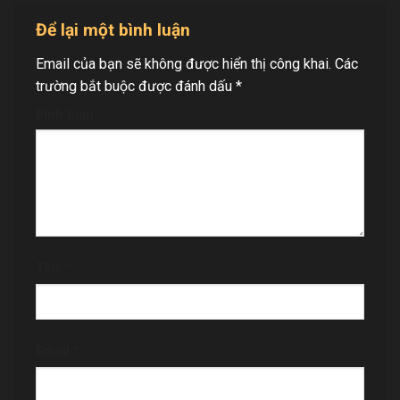
Để lại một bình luận
Email của bạn sẽ không được hiển thị công khai.
Các
trường bắt buộc được đánh dấu
*
Bình luận
*
Tên
*
Email
*