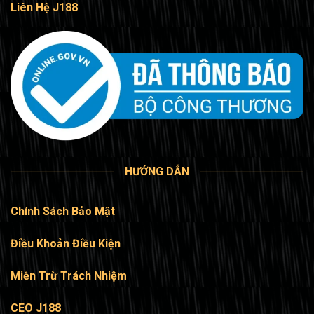
Liên Hệ
J188
HƯỚNG DẪN
Chính Sách Bảo Mật
Điều Khoản Điều Kiện
Miễn Trừ Trách Nhiệm
CEO J188