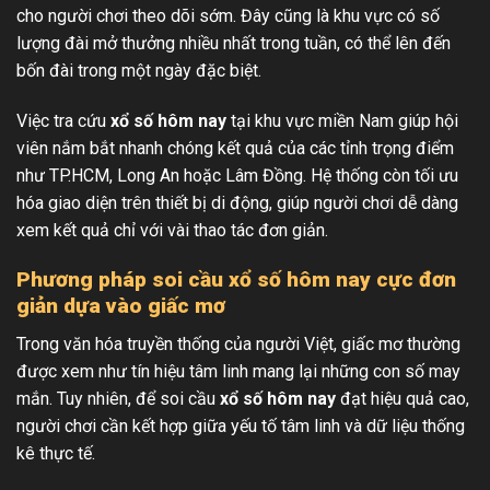
cho người chơi theo dõi sớm. Đây cũng là khu vực có số
lượng đài mở thưởng nhiều nhất trong tuần, có thể lên đến
bốn đài trong một ngày đặc biệt.
Việc tra cứu
xổ số hôm nay
tại khu vực miền Nam giúp hội
viên nắm bắt nhanh chóng kết quả của các tỉnh trọng điểm
như TP.HCM, Long An hoặc Lâm Đồng. Hệ thống còn tối ưu
hóa giao diện trên thiết bị di động, giúp người chơi dễ dàng
xem kết quả chỉ với vài thao tác đơn giản.
Phương pháp soi cầu xổ số hôm nay cực đơn
giản dựa vào giấc mơ
Trong văn hóa truyền thống của người Việt, giấc mơ thường
được xem như tín hiệu tâm linh mang lại những con số may
mắn. Tuy nhiên, để soi cầu
xổ số hôm nay
đạt hiệu quả cao,
người chơi cần kết hợp giữa yếu tố tâm linh và dữ liệu thống
kê thực tế.