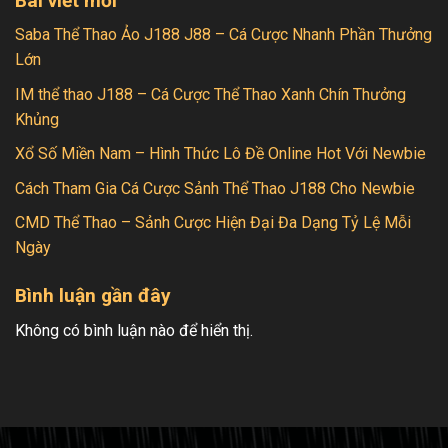
Bài viết mới
Saba Thể Thao Ảo J188 J88 – Cá Cược Nhanh Phần Thưởng
Lớn
IM thể thao J188 – Cá Cược Thể Thao Xanh Chín Thưởng
Khủng
Xổ Số Miền Nam – Hình Thức Lô Đề Online Hot Với Newbie
Cách Tham Gia Cá Cược Sảnh Thể Thao J188 Cho Newbie
CMD Thể Thao – Sảnh Cược Hiện Đại Đa Dạng Tỷ Lệ Mỗi
Ngày
Bình luận gần đây
Không có bình luận nào để hiển thị.