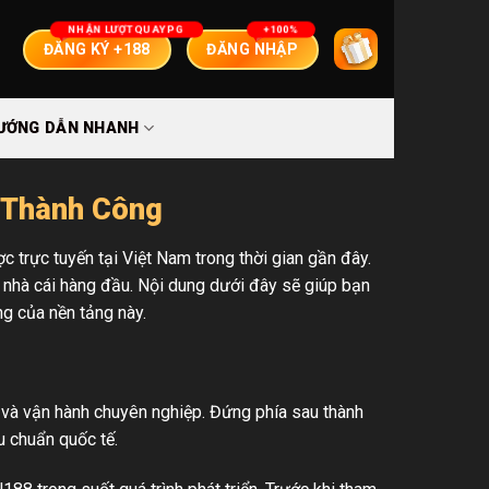
ĐĂNG KÝ +188
ĐĂNG NHẬP
ƯỚNG DẪN NHANH
 Thành Công
trực tuyến tại Việt Nam trong thời gian gần đây.
 nhà cái hàng đầu. Nội dung dưới đây sẽ giúp bạn
ng của nền tảng này.
 và vận hành chuyên nghiệp. Đứng phía sau thành
u chuẩn quốc tế.