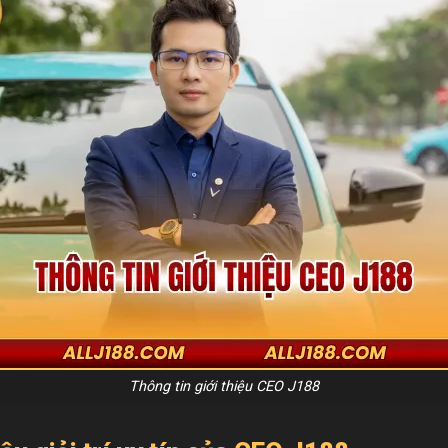
Thông tin giới thiệu CEO J188