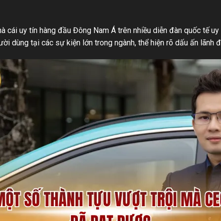
cái uy tín hàng đầu Đông Nam Á trên nhiều diễn đàn quốc tế uy tí
ời dùng tại các sự kiện lớn trong ngành, thể hiện rõ dấu ấn lãnh 