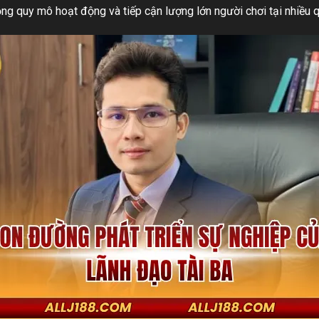
ng quy mô hoạt động và tiếp cận lượng lớn người chơi tại nhiều q