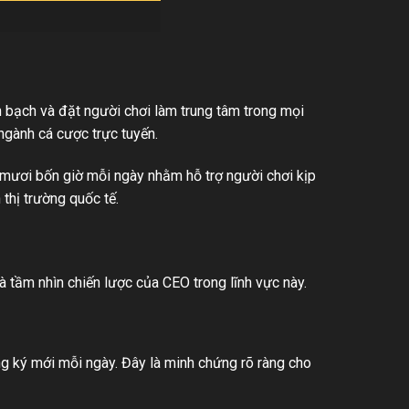
 bạch và đặt người chơi làm trung tâm trong mọi
 ngành cá cược trực tuyến.
 mươi bốn giờ mỗi ngày nhằm hỗ trợ người chơi kịp
thị trường quốc tế.
 tầm nhìn chiến lược của CEO trong lĩnh vực này.
g ký mới mỗi ngày. Đây là minh chứng rõ ràng cho