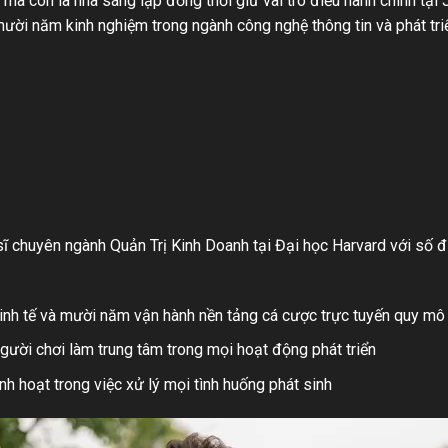
à còn là nhà sáng lập đồng thời giữ vai trò điều hành chính tại J
ơn mười năm kinh nghiệm trong ngành công nghệ thông tin và phát 
sĩ chuyên ngành Quản Trị Kinh Doanh tại Đại học Harvard với số đ
inh tế và mười năm vận hành nền tảng cá cược trực tuyến quy mô
 người chơi làm trung tâm trong mọi hoạt động phát triển
h hoạt trong việc xử lý mọi tình huống phát sinh