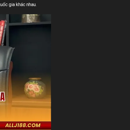
uốc gia khác nhau.