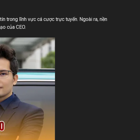
n trong lĩnh vực cá cược trực tuyến. Ngoài ra, nền
đạo của CEO.