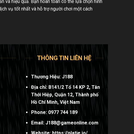
n và hiệu quả. Bạn hoàn toàn có thể lựa chọn hình
dịch vụ tốt nhất và hỗ trợ người chơi một cách
THÔNG TIN LIÊN HỆ
Thương Hiệu: J188
Địa chỉ: B141/2 Tổ 14 KP 2, Tân
Thới Hiệp, Quận 12, Thành phố
Hồ Chí Minh, Việt Nam
Phone: 0977 744 189
Email:
J188@gameonline.com
Website: https://platie.io/