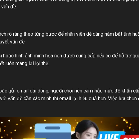
 vấn đề.
cách rõ ràng theo từng bước để nhân viên dễ dàng nắm bắt tình hu
quyết vấn đề.
lỗi hoặc hình ảnh minh họa nên được cung cấp nếu có để hỗ trợ quá
t luôn mang lại lợi thế.
oặc gửi email dài dòng, người chơi nên cân nhắc mức độ khẩn cấ
g với vấn đề cần xác minh thì email lại hiệu quả hơn. Việc lựa chọ