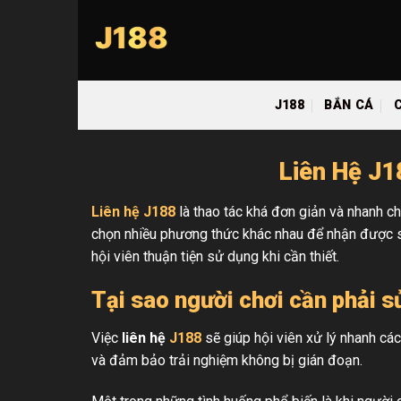
Skip
to
content
J188
BẮN CÁ
Liên Hệ J1
Liên hệ J188
là thao tác khá đơn giản và nhanh c
chọn nhiều phương thức khác nhau để nhận được s
hội viên thuận tiện sử dụng khi cần thiết.
Tại sao người chơi cần phải 
Việc
liên hệ
J188
sẽ giúp hội viên xử lý nhanh các
và đảm bảo trải nghiệm không bị gián đoạn.