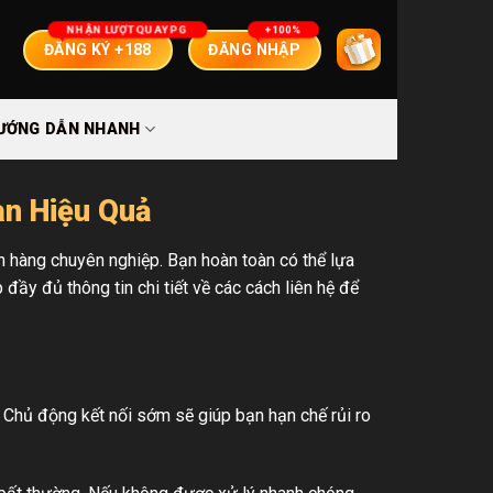
ĐĂNG KÝ +188
ĐĂNG NHẬP
ƯỚNG DẪN NHANH
àn Hiệu Quả
h hàng chuyên nghiệp. Bạn hoàn toàn có thể lựa
đầy đủ thông tin chi tiết về các cách liên hệ để
. Chủ động kết nối sớm sẽ giúp bạn hạn chế rủi ro