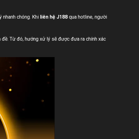
lý nhanh chóng. Khi
liên hệ J188
qua hotline, người
n đề. Từ đó, hướng xử lý sẽ được đưa ra chính xác