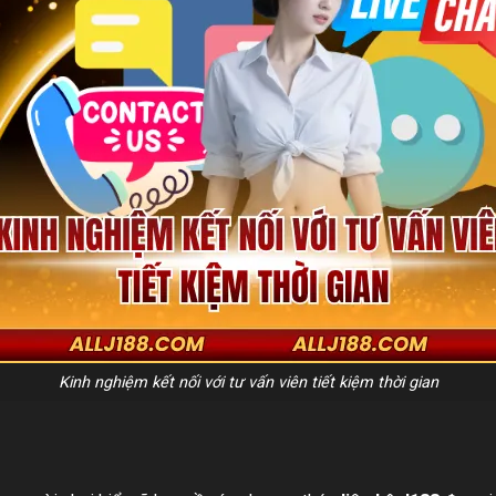
Kinh nghiệm kết nối với tư vấn viên tiết kiệm thời gian