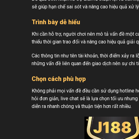
sẽ giúp hạn chế sai sót và nâng cao hiệu quả xử lý
Trình bày dễ hiểu
Khi cần hỗ trợ, người chơi nên mô tả vấn đề một 
thiểu thời gian trao đổi và nâng cao hiệu quả giải 
Các thông tin như tên tài khoản, thời điểm xảy ra 
những vấn đề liên quan đến giao dịch nên sự chi tiế
Chọn cách phù hợp
Không phải mọi vấn đề đều cần sử dụng hotline h
hỏi đơn giản, live chat sẽ là lựa chọn tối ưu nhưn
diễn ra nhanh chóng và thuận tiện hơn rất nhiều.