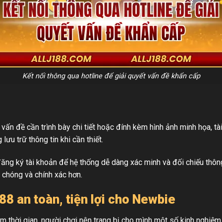
Kết nối thông qua hotline để giải quyết vấn đề khẩn cấp
ấn đề cần trình bày chi tiết hoặc đính kèm hình ảnh minh họa, tài
ưu trữ thông tin khi cần thiết.
ăng ký tài khoản để hệ thống dễ dàng xác minh và đối chiếu thông
h chóng và chính xác hơn.
88 an toàn, tiện lợi cho Newbie
kiệm thời gian, người chơi nên trang bị cho mình một số kinh nghiệm