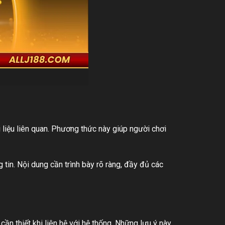
 liệu liên quan. Phương thức này giúp người chơi
 tin. Nội dung cần trình bày rõ ràng, đầy đủ các
 cần thiết khi liên hệ với hệ thống. Những lưu ý này