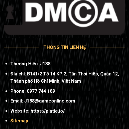
THÔNG TIN LIÊN HỆ
Thương Hiệu: J188
Địa chỉ: B141/2 Tổ 14 KP 2, Tân Thới Hiệp, Quận 12,
Thành phố Hồ Chí Minh, Việt Nam
Phone: 0977 744 189
Email:
J188@gameonline.com
Website: https://platie.io/
Sitemap