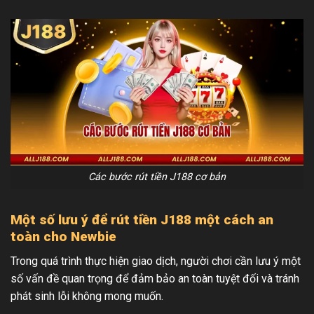
Các bước rút tiền J188 cơ bản
Một số lưu ý để rút tiền J188 một cách an
toàn cho Newbie
Trong quá trình thực hiện giao dịch, người chơi cần lưu ý một
số vấn đề quan trọng để đảm bảo an toàn tuyệt đối và tránh
phát sinh lỗi không mong muốn.