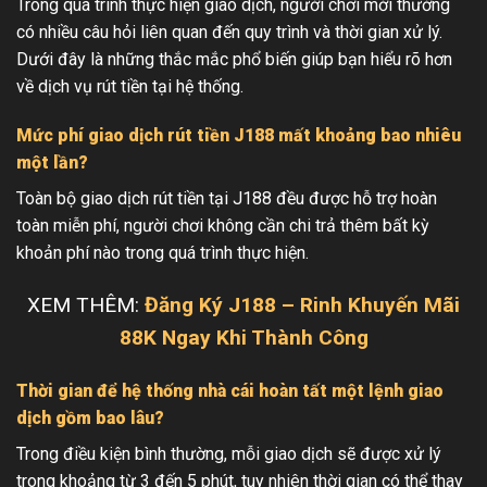
Trong quá trình thực hiện giao dịch, người chơi mới thường
có nhiều câu hỏi liên quan đến quy trình và thời gian xử lý.
Dưới đây là những thắc mắc phổ biến giúp bạn hiểu rõ hơn
về dịch vụ rút tiền tại hệ thống.
Mức phí giao dịch rút tiền J188 mất khoảng bao nhiêu
một lần?
Toàn bộ giao dịch rút tiền tại J188 đều được hỗ trợ hoàn
toàn miễn phí, người chơi không cần chi trả thêm bất kỳ
khoản phí nào trong quá trình thực hiện.
XEM THÊM:
Đăng Ký J188 – Rinh Khuyến Mãi
88K Ngay Khi Thành Công
Thời gian để hệ thống nhà cái hoàn tất một lệnh giao
dịch gồm bao lâu?
Trong điều kiện bình thường, mỗi giao dịch sẽ được xử lý
trong khoảng từ 3 đến 5 phút, tuy nhiên thời gian có thể thay