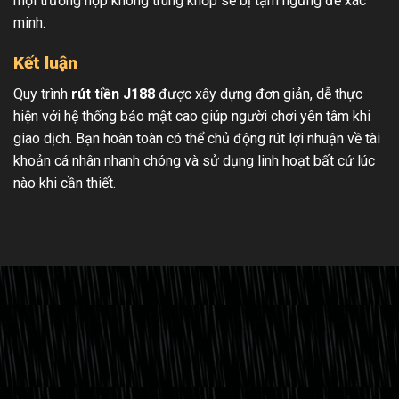
mọi trường hợp không trùng khớp sẽ bị tạm ngưng để xác
minh.
Kết luận
Quy trình
rút tiền J188
được xây dựng đơn giản, dễ thực
hiện với hệ thống bảo mật cao giúp người chơi yên tâm khi
giao dịch. Bạn hoàn toàn có thể chủ động rút lợi nhuận về tài
khoản cá nhân nhanh chóng và sử dụng linh hoạt bất cứ lúc
nào khi cần thiết.