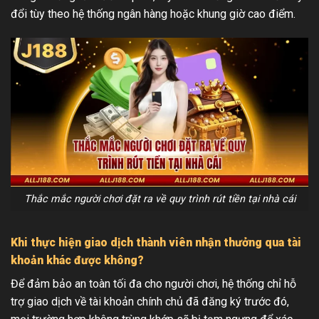
đổi tùy theo hệ thống ngân hàng hoặc khung giờ cao điểm.
Thắc mắc người chơi đặt ra về quy trình rút tiền tại nhà cái
Khi thực hiện giao dịch thành viên nhận thưởng qua tài
khoản khác được không?
Để đảm bảo an toàn tối đa cho người chơi, hệ thống chỉ hỗ
trợ giao dịch về tài khoản chính chủ đã đăng ký trước đó,