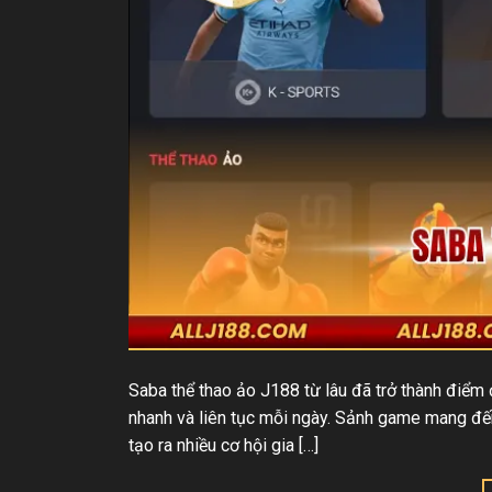
Saba thể thao ảo J188 từ lâu đã trở thành điể
nhanh và liên tục mỗi ngày. Sảnh game mang đế
tạo ra nhiều cơ hội gia […]