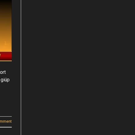
ort
 giúp
omment