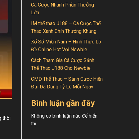
Cá Cược Nhanh Phần Thưởng
Lớn
IM thể thao J188 – Cá Cược Thể
Thao Xanh Chín Thưởng Khủng
Xổ Số Miền Nam – Hình Thức Lô
Đề Online Hot Với Newbie
Cách Tham Gia Cá Cược Sảnh
Thể Thao J188 Cho Newbie
CMD Thể Thao – Sảnh Cược Hiện
Đại Đa Dạng Tỷ Lệ Mỗi Ngày
Bình luận gần đây
D
Không có bình luận nào để hiển
 thời
thị.