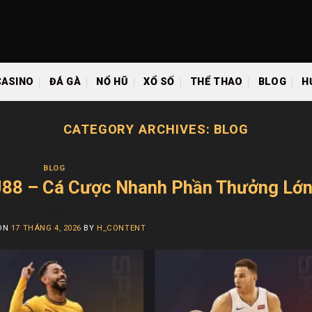
CASINO
ĐÁ GÀ
NỔ HŨ
XỔ SỐ
THỂ THAO
BLOG
H
CATEGORY ARCHIVES:
BLOG
BLOG
J88 – Cá Cược Nhanh Phần Thưởng Lớ
 ON
17 THÁNG 4, 2026
BY
H_CONTENT