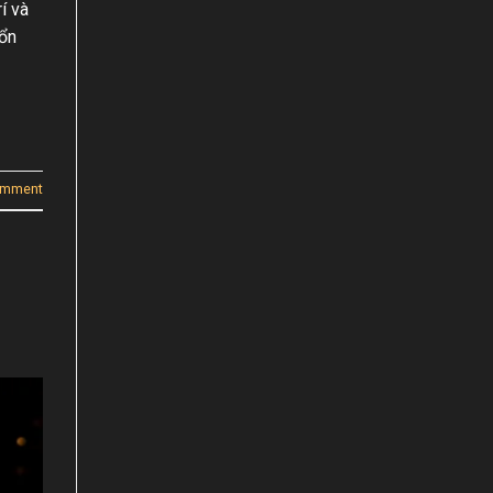
í và
 ổn
omment