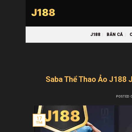
Skip
to
content
J188
BẮN CÁ
Saba Thể Thao Ảo J188 
POSTED
17
Th4