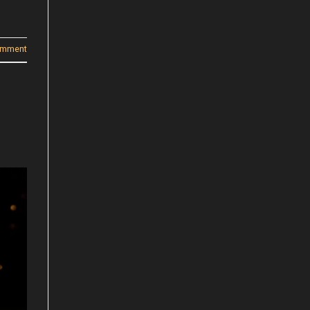
omment