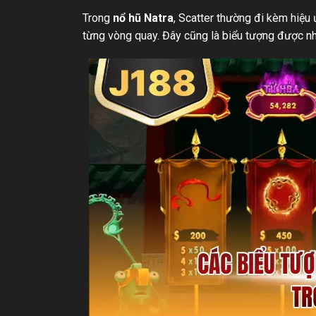
Trong
nổ hũ Natra
, Scatter thường đi kèm hiệu 
từng vòng quay. Đây cũng là biểu tượng được nh