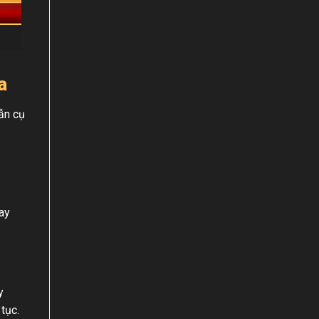
a
ẫn cụ
gay
y
tục.