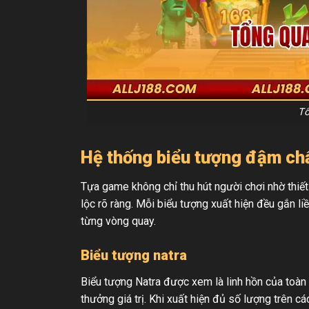
Tổ
Hệ thống biểu tượng đậm chất
Tựa game không chỉ thu hút người chơi nhờ thiế
lộc rõ ràng. Mỗi biểu tượng xuất hiện đều gắn liề
từng vòng quay.
Biểu tượng natra
Biểu tượng Natra được xem là linh hồn của toàn
thưởng giá trị. Khi xuất hiện đủ số lượng trên c