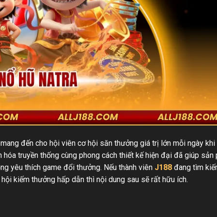
 mang đến cho hội viên cơ hội săn thưởng giá trị lớn mỗi ngày khi
 văn hóa truyền thống cùng phong cách thiết kế hiện đại đã giúp sả
ng yêu thích game đổi thưởng. Nếu thành viên
J188
đang tìm ki
 hội kiếm thưởng hấp dẫn thì nội dung sau sẽ rất hữu ích.