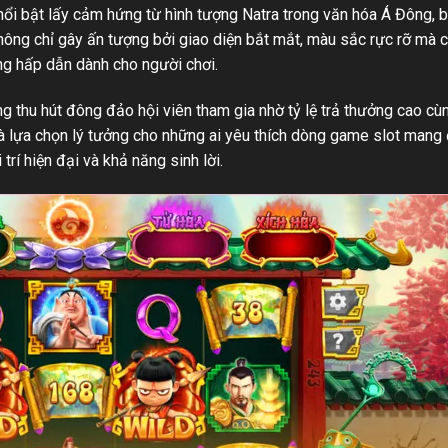
ổi bật lấy cảm hứng từ hình tượng Natra trong văn hóa Á Đông, b
ông chỉ gây ấn tượng bởi giao diện bắt mắt, màu sắc rực rỡ mà 
ng hấp dẫn dành cho người chơi.
ng thu hút đông đảo hội viên tham gia nhờ tỷ lệ trả thưởng cao cù
à lựa chọn lý tưởng cho những ai yêu thích dòng game slot man
trí hiện đại và khả năng sinh lời.