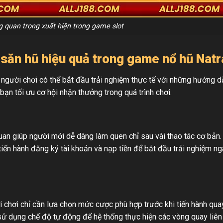
g quan trọng xuất hiện trong game slot
săn hũ hiệu quả trong game nổ hũ Natr
 người chơi có thể bắt đầu trải nghiệm thực tế với những hướng d
 bạn tối ưu cơ hội nhận thưởng trong quá trình chơi.
quan giúp người mới dễ dàng làm quen chỉ sau vài thao tác cơ bản.
tiến hành đăng ký tài khoản và nạp tiền để bắt đầu trải nghiệm n
i chơi chỉ cần lựa chọn mức cược phù hợp trước khi tiến hành qua
sử dụng chế độ tự động để hệ thống thực hiện các vòng quay liên 