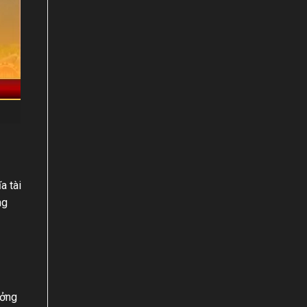
a tài
ng
ưởng