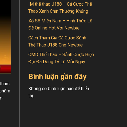
IM thể thao J188 – Cá Cược Thể
Thao Xanh Chín Thưởng Khủng
Xổ Số Miền Nam – Hình Thức Lô
Đề Online Hot Với Newbie
Cách Tham Gia Cá Cược Sảnh
Thể Thao J188 Cho Newbie
CMD Thể Thao – Sảnh Cược Hiện
Đại Đa Dạng Tỷ Lệ Mỗi Ngày
Bình luận gần đây
 tham
Không có bình luận nào để hiển
n phẩm
thị.
ếm