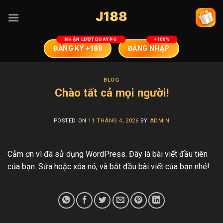
Skip
to
content
ĐĂNG KÝ +188
ĐĂNG NHẬP
BLOG
Chào tất cả mọi người!
POSTED ON
11 THÁNG 4, 2026
BY
ADMIN
Cảm ơn vì đã sử dụng WordPress. Đây là bài viết đầu tiên
của bạn. Sửa hoặc xóa nó, và bắt đầu bài viết của bạn nhé!