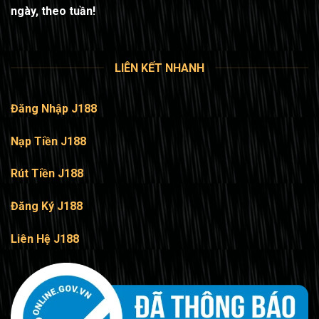
ngày, theo tuần!
LIÊN KẾT NHANH
Đăng Nhập J188
Nạp Tiền J188
Rút Tiền J188
Đăng Ký J188
Liên Hệ
J188