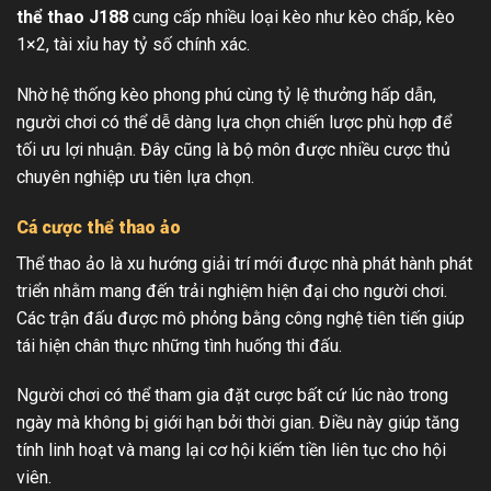
thể thao J188
cung cấp nhiều loại kèo như kèo chấp, kèo
1×2, tài xỉu hay tỷ số chính xác.
Nhờ hệ thống kèo phong phú cùng tỷ lệ thưởng hấp dẫn,
người chơi có thể dễ dàng lựa chọn chiến lược phù hợp để
tối ưu lợi nhuận. Đây cũng là bộ môn được nhiều cược thủ
chuyên nghiệp ưu tiên lựa chọn.
Cá cược thể thao ảo
Thể thao ảo là xu hướng giải trí mới được nhà phát hành phát
triển nhằm mang đến trải nghiệm hiện đại cho người chơi.
Các trận đấu được mô phỏng bằng công nghệ tiên tiến giúp
tái hiện chân thực những tình huống thi đấu.
Người chơi có thể tham gia đặt cược bất cứ lúc nào trong
ngày mà không bị giới hạn bởi thời gian. Điều này giúp tăng
tính linh hoạt và mang lại cơ hội kiếm tiền liên tục cho hội
viên.