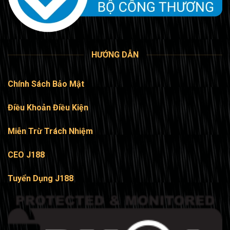
HƯỚNG DẪN
Chính Sách Bảo Mật
Điều Khoản Điều Kiện
Miễn Trừ Trách Nhiệm
CEO J188
Tuyển Dụng J188