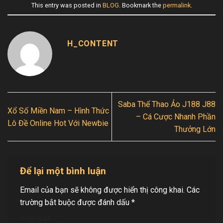
This entry was posted in
BLOG
. Bookmark the
permalink
.
H_CONTENT
Saba Thể Thao Ảo J188 J88
Xổ Số Miền Nam – Hình Thức
– Cá Cược Nhanh Phần
Lô Đề Online Hot Với Newbie
Thưởng Lớn
Để lại một bình luận
Email của bạn sẽ không được hiển thị công khai.
Các
trường bắt buộc được đánh dấu
*
Bình luận
*