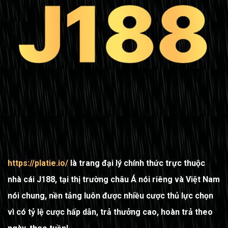
https://platie.io/
là trang đại lý chính thức trực thuộc
nhà cái J188, tại thị trường châu Á nói riêng và Việt Nam
nói chung, nền tảng luôn được nhiều cược thủ lực chọn
vì có tỷ lệ cược hấp dẫn, trả thưởng cao, hoàn trả theo