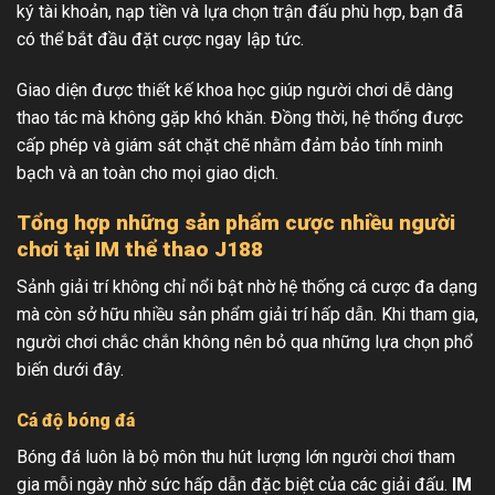
ký tài khoản, nạp tiền và lựa chọn trận đấu phù hợp, bạn đã
có thể bắt đầu đặt cược ngay lập tức.
Giao diện được thiết kế khoa học giúp người chơi dễ dàng
thao tác mà không gặp khó khăn. Đồng thời, hệ thống được
cấp phép và giám sát chặt chẽ nhằm đảm bảo tính minh
bạch và an toàn cho mọi giao dịch.
Tổng hợp những sản phẩm cược nhiều người
chơi tại IM thể thao J188
Sảnh giải trí không chỉ nổi bật nhờ hệ thống cá cược đa dạng
mà còn sở hữu nhiều sản phẩm giải trí hấp dẫn. Khi tham gia,
người chơi chắc chắn không nên bỏ qua những lựa chọn phổ
biến dưới đây.
Cá độ bóng đá
Bóng đá luôn là bộ môn thu hút lượng lớn người chơi tham
gia mỗi ngày nhờ sức hấp dẫn đặc biệt của các giải đấu.
IM