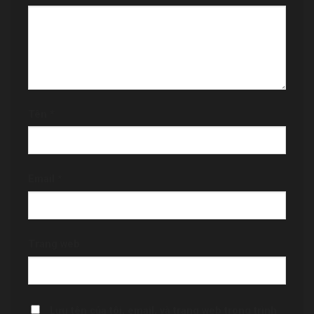
Tên
*
Email
*
Trang web
Lưu tên của tôi, email, và trang web trong trình