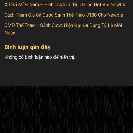
Xổ Số Miền Nam – Hình Thức Lô Đề Online Hot Với Newbie
Cách Tham Gia Cá Cược Sảnh Thể Thao J188 Cho Newbie
CMD Thể Thao – Sảnh Cược Hiện Đại Đa Dạng Tỷ Lệ Mỗi
Ngày
Bình luận gần đây
Không có bình luận nào để hiển thị.