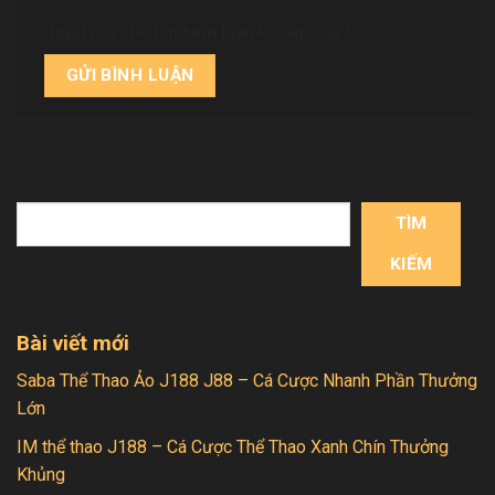
duyệt này cho lần bình luận kế tiếp của tôi.
Tìm kiếm
TÌM
KIẾM
Bài viết mới
Saba Thể Thao Ảo J188 J88 – Cá Cược Nhanh Phần Thưởng
Lớn
IM thể thao J188 – Cá Cược Thể Thao Xanh Chín Thưởng
Khủng