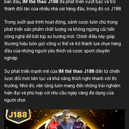
ban đầu,
IM thể thao J188
đã phát triển vượt bậc và trở
thành đối tác của nhiều nhà cái hàng đầu, trong đó có J188.
Trong suốt quá trình hoạt động, sảnh cược luôn chú trọng
phát triển sản phẩm chất lượng và không ngừng cải tiến
công nghệ để bắt kịp xu hướng mới. Chính điều này giúp
thương hiệu luôn giữ vững vị thế và trở thành lựa chọn hàng
đầu của những người yêu thích cá cược sport chuyên
nghiệp.
Sự phát triển mạnh mẽ của
IM thể thao J188
đến từ chiến
lược đổi mới liên tục và khả năng thích nghi nhanh với thị
trường. Nhờ đó, nền tảng luôn mang đến những trải nghiệm
hiện đại và phù hợp với nhu cầu ngày càng đa dạng của
người chơi.