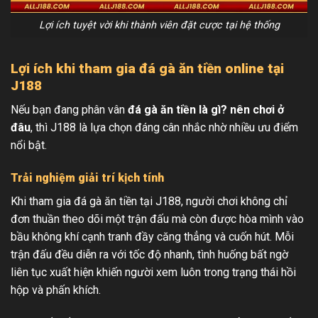
Lợi ích tuyệt vời khi thành viên đặt cược tại hệ thống
Lợi ích khi tham gia đá gà ăn tiền online tại
J188
Nếu bạn đang phân vân
đá gà ăn tiền là gì? nên chơi ở
đâu
, thì J188 là lựa chọn đáng cân nhắc nhờ nhiều ưu điểm
nổi bật.
Trải nghiệm giải trí kịch tính
Khi tham gia đá gà ăn tiền tại J188, người chơi không chỉ
đơn thuần theo dõi một trận đấu mà còn được hòa mình vào
bầu không khí cạnh tranh đầy căng thẳng và cuốn hút. Mỗi
trận đấu đều diễn ra với tốc độ nhanh, tình huống bất ngờ
liên tục xuất hiện khiến người xem luôn trong trạng thái hồi
hộp và phấn khích.