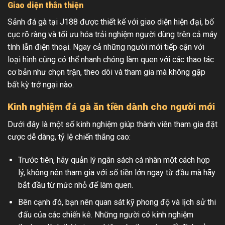
Giao diện thân thiện
Sảnh đá gà tại J188 được thiết kế với giao diện hiện đại, bố
cục rõ ràng và tối ưu hóa trải nghiệm người dùng trên cả máy
tính lẫn điện thoại. Ngay cả những người mới tiếp cận với
loại hình cũng có thể nhanh chóng làm quen với các thao tác
cơ bản như chọn trận, theo dõi và tham gia mà không gặp
bất kỳ trở ngại nào.
Kinh nghiệm đá gà ăn tiền dành cho người mới
Dưới đây là một số kinh nghiệm giúp thành viên tham gia đặt
cược dễ dàng, tỷ lệ chiến thắng cao:
Trước tiên, hãy quản lý ngân sách cá nhân một cách hợp
lý, không nên tham gia với số tiền lớn ngay từ đầu mà hãy
bắt đầu từ mức nhỏ để làm quen.
Bên cạnh đó, bạn nên quan sát kỹ phong độ và lịch sử thi
đấu của các chiến kê. Những người có kinh nghiệm