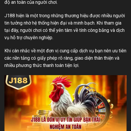
độ an toàn của người chơi.
J188 hiện là một trong những thương hiệu được nhiều người
tin tưởng nhờ hệ thống hiện đại và minh bạch. Khi tham gia
tại đây, người chơi có thể yên tâm về tính công bằng và dịch
vụ hỗ trợ chuyên nghiệp.
Khi cân nhắc về một đơn vị cung cấp dịch vụ bạn nên ưu tiên
các nền tảng có giấy phép rõ ràng, giao diện thân thiện và
nhiều phương thức thanh toán tiện lợi.