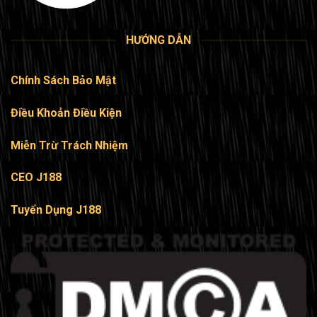
HƯỚNG DẪN
Chính Sách Bảo Mật
Điều Khoản Điều Kiện
Miễn Trừ Trách Nhiệm
CEO J188
Tuyển Dụng J188