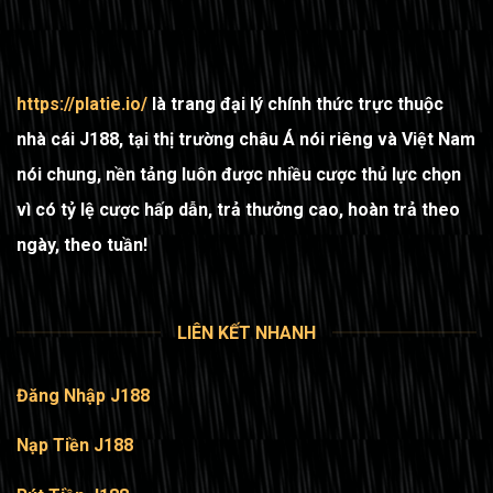
https://platie.io/
là trang đại lý chính thức trực thuộc
nhà cái J188, tại thị trường châu Á nói riêng và Việt Nam
nói chung, nền tảng luôn được nhiều cược thủ lực chọn
vì có tỷ lệ cược hấp dẫn, trả thưởng cao, hoàn trả theo
ngày, theo tuần!
LIÊN KẾT NHANH
Đăng Nhập J188
Nạp Tiền J188