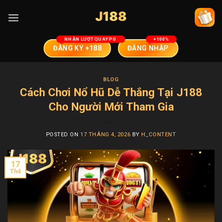
Skip
to
content
ĐĂNG KÝ +188
ĐĂNG NHẬP
BLOG
Cách Chơi Nổ Hũ Dễ Thắng Tại J188
Cho Người Mới Tham Gia
POSTED ON
17 THÁNG 4, 2026
BY
H_CONTENT
17
Th4