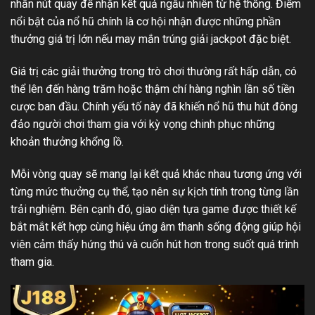
nhấn nút quay để nhận kết quả ngẫu nhiên từ hệ thống. Điểm
nổi bật của nổ hũ chính là cơ hội nhận được những phần
thưởng giá trị lớn nếu may mắn trúng giải jackpot đặc biệt.
Giá trị các giải thưởng trong trò chơi thường rất hấp dẫn, có
thể lên đến hàng trăm hoặc thậm chí hàng nghìn lần số tiền
cược ban đầu. Chính yếu tố này đã khiến nổ hũ thu hút đông
đảo người chơi tham gia với kỳ vọng chinh phục những
khoản thưởng khổng lồ.
Mỗi vòng quay sẽ mang lại kết quả khác nhau tương ứng với
từng mức thưởng cụ thể, tạo nên sự kịch tính trong từng lần
trải nghiệm. Bên cạnh đó, giao diện tựa game được thiết kế
bắt mắt kết hợp cùng hiệu ứng âm thanh sống động giúp hội
viên cảm thấy hứng thú và cuốn hút hơn trong suốt quá trình
tham gia.