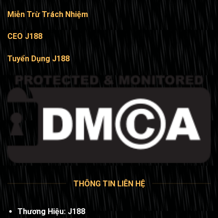
Miễn Trừ Trách Nhiệm
CEO J188
Tuyển Dụng J188
THÔNG TIN LIÊN HỆ
Thương Hiệu: J188