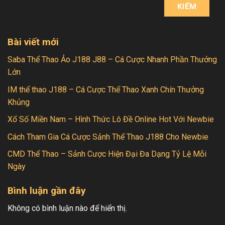
KIẾM
Bài viết mới
Saba Thể Thao Ảo J188 J88 – Cá Cược Nhanh Phần Thưởng
Lớn
IM thể thao J188 – Cá Cược Thể Thao Xanh Chín Thưởng
Khủng
Xổ Số Miền Nam – Hình Thức Lô Đề Online Hot Với Newbie
Cách Tham Gia Cá Cược Sảnh Thể Thao J188 Cho Newbie
CMD Thể Thao – Sảnh Cược Hiện Đại Đa Dạng Tỷ Lệ Mỗi
Ngày
Bình luận gần đây
Không có bình luận nào để hiển thị.